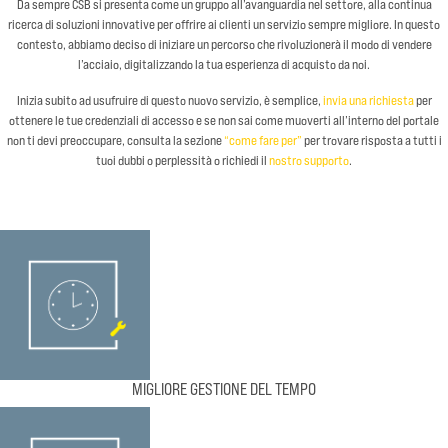
Da sempre CSB si presenta come un gruppo all’avanguardia nel settore, alla continua
ricerca di soluzioni innovative per offrire ai clienti un servizio sempre migliore. In questo
contesto, abbiamo deciso di iniziare un percorso che rivoluzionerà il modo di vendere
l’acciaio, digitalizzando la tua esperienza di acquisto da noi.
Inizia subito ad usufruire di questo nuovo servizio, è semplice,
invia una richiesta
per
ottenere le tue credenziali di accesso e se non sai come muoverti all’interno del portale
non ti devi preoccupare, consulta la sezione
“come fare per”
per trovare risposta a tutti i
tuoi dubbi o perplessità o richiedi il
nostro supporto
.
MIGLIORE GESTIONE DEL TEMPO