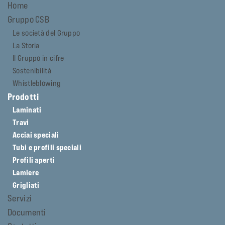
Home
Gruppo CSB
Le società del Gruppo
La Storia
Il Gruppo in cifre
Sostenibilità
Whistleblowing
Prodotti
Laminati
Travi
Acciai speciali
Tubi e profili speciali
Profili aperti
Lamiere
Grigliati
Servizi
Documenti