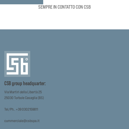
SEMPRE IN CONTATTO CON CSB
CSB group headquarter:
Via Martiri della Libertà 25
25030 Torbole Casaglia (BS)
Tel/Ph.. +39 0302159811
commerciale@csbspa.it