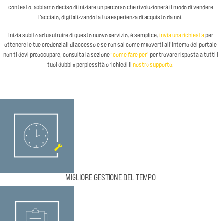
contesto, abbiamo deciso di iniziare un percorso che rivoluzionerà il modo di vendere
l’acciaio, digitalizzando la tua esperienza di acquisto da noi.
Inizia subito ad usufruire di questo nuovo servizio, è semplice,
invia una richiesta
per
ottenere le tue credenziali di accesso e se non sai come muoverti all’interno del portale
non ti devi preoccupare, consulta la sezione
“come fare per”
per trovare risposta a tutti i
tuoi dubbi o perplessità o richiedi il
nostro supporto
.
MIGLIORE GESTIONE DEL TEMPO