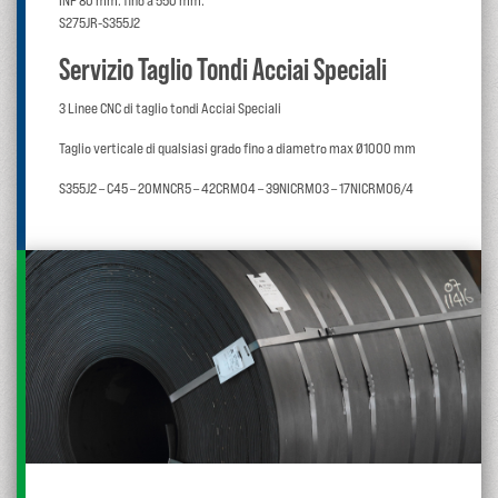
INP 80 mm. fino a 550 mm.
S275JR-S355J2
Servizio Taglio Tondi Acciai Speciali
3 Linee CNC di taglio tondi Acciai Speciali
Taglio verticale di qualsiasi grado fino a diametro max Ø1000 mm
S355J2 – C45 – 20MNCR5 – 42CRMO4 – 39NICRMO3 – 17NICRMO6/4