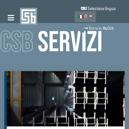
Seleziona lingua
Seleziona la tua lingua
IT
CSB
SERVIZI
Entra in MyCSB