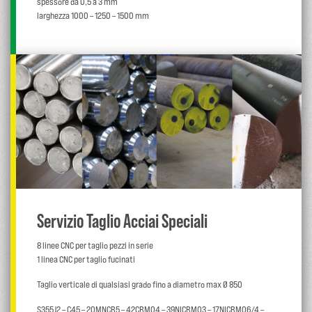
spessore da 0,5 a 3 mm
larghezza 1000 – 1250 – 1500 mm
Servizio Taglio Acciai Speciali
8 linee CNC per taglio pezzi in serie
1 linea CNC per taglio fucinati
Taglio verticale di qualsiasi grado fino a diametro max Ø 850
S355J2 – C45 – 20MNCR5 – 42CRMO4 – 39NICRMO3 – 17NICRMO6/4 –