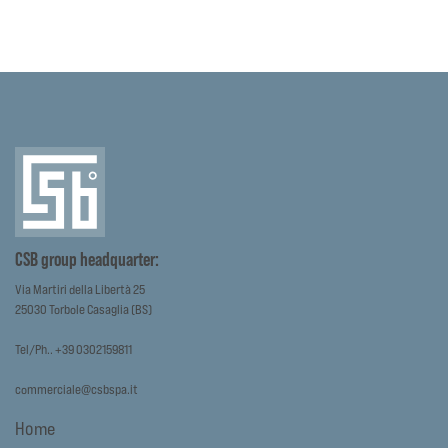
CSB group headquarter:
Via Martiri della Libertà 25
25030 Torbole Casaglia (BS)
Tel/Ph.. +39 0302159811
commerciale@csbspa.it
Home