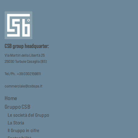
CSB group headquarter:
Via Martiri della Libertà 25
25030 Torbole Casaglia (BS)
Tel/Ph.. +39 0302159811
commerciale@csbspa.it
Home
Gruppo CSB
Le società del Gruppo
La Storia
Il Gruppo in cifre