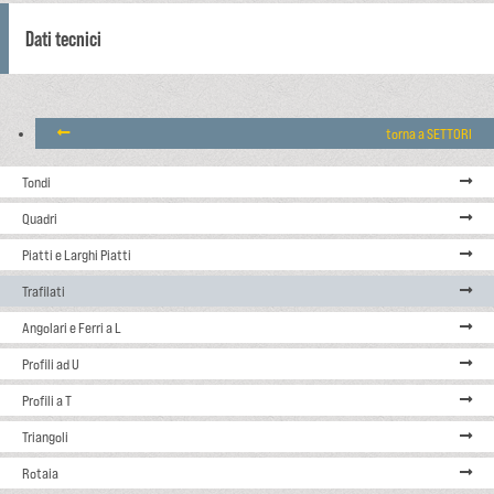
Dati tecnici
torna a SETTORI
Tondi
Quadri
Piatti e Larghi Piatti
Trafilati
Angolari e Ferri a L
Profili ad U
Profili a T
Triangoli
Rotaia