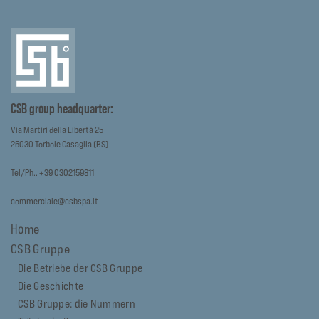
CSB group headquarter:
Via Martiri della Libertà 25
25030 Torbole Casaglia (BS)
Tel/Ph.. +39 0302159811
commerciale@csbspa.it
Home
CSB Gruppe
Die Betriebe der CSB Gruppe
Die Geschichte
CSB Gruppe: die Nummern