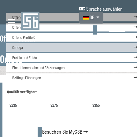
Sprache auswählen
Sprache auswählen
Offene Profile U
DE
Offene Profile L
Besuchen Sie
Offene
Profile
MyCSB
Offene Profile C
Omega
Omega
Profile und Felde
Einschienenbahn und Förderwagen
Rollinge Führungen
Qualität verfügbar:
S235
S275
S355
Besuchen Sie MyCSB