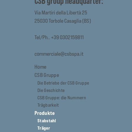
CSB group headquarter:
Via Martiri della Libertà 25
25030 Torbole Casaglia (BS)
Tel/Ph.. +39 0302159811
commerciale@csbspa.it
Home
CSB Gruppe
Die Betriebe der CSB Gruppe
Die Geschichte
CSB Gruppe: die Nummern
Trägbarkeit
Produkte
Stabstahl
Träger